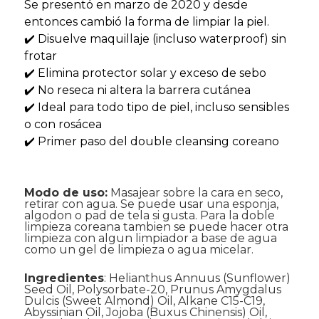
Se presentó en marzo de 2020 y desde
entonces cambió la forma de limpiar la piel.
✔️ Disuelve maquillaje (incluso waterproof) sin
frotar
✔️ Elimina protector solar y exceso de sebo
✔️ No reseca ni altera la barrera cutánea
✔️ Ideal para todo tipo de piel, incluso sensibles
o con rosácea
✔️ Primer paso del double cleansing coreano
Modo de uso:
Masajear sobre la cara en seco,
retirar con agua. Se puede usar una esponja,
algodon o pad de tela si gusta. Para la doble
limpieza coreana tambien se puede hacer otra
limpieza con algun limpiador a base de agua
como un gel de limpieza o agua micelar.
Ingredientes
: Helianthus Annuus (Sunflower)
Seed Oil, Polysorbate-20, Prunus Amygdalus
Dulcis (Sweet Almond) Oil, Alkane C15-C19,
Abyssinian Oil, Jojoba (Buxus Chinensis) Oil,