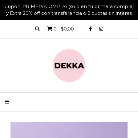
Cupon: PRIMERACOMPRA (solo en tu primera compra)
y Extra 20% off con transferencia o 2 cuotas sin interes
0
-
$0,00