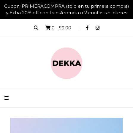
Cupon: PRIMERACOMPRA (solo en tu primera compra)
y Extra 20% off con transferencia o 2 cuotas sin interes
0
-
$0,00