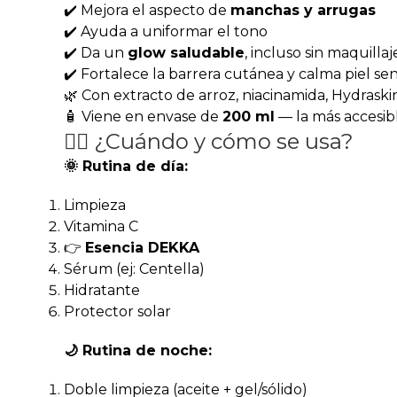
✔️ Mejora el aspecto de
manchas y arrugas
✔️ Ayuda a uniformar el tono
✔️ Da un
glow saludable
, incluso sin maquillaj
✔️ Fortalece la barrera cutánea y calma piel sen
🌿 Con extracto de arroz, niacinamida, Hydrask
🧴 Viene en envase de
200 ml
— la más accesible
🧖‍♀️ ¿Cuándo y cómo se usa?
🌞 Rutina de día:
Limpieza
Vitamina C
👉
Esencia DEKKA
Sérum (ej: Centella)
Hidratante
Protector solar
🌙 Rutina de noche:
Doble limpieza (aceite + gel/sólido)